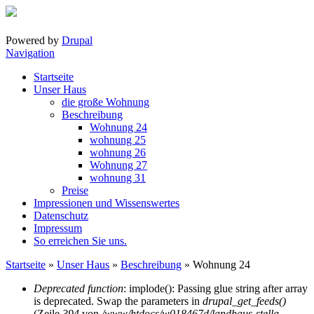
Direkt zum Inhalt
Powered by
Drupal
Navigation
Startseite
Unser Haus
die große Wohnung
Beschreibung
Wohnung 24
wohnung 25
wohnung 26
Wohnung 27
wohnung 31
Preise
Impressionen und Wissenswertes
Datenschutz
Impressum
So erreichen Sie uns.
Startseite
»
Unser Haus
»
Beschreibung
» Wohnung 24
Sie sind hier
Deprecated function
: implode(): Passing glue string after array
is deprecated. Swap the parameters in
drupal_get_feeds()
Fehlermeldung
(Zeile
394
von
/www/htdocs/w018467d/landhaus-stella-